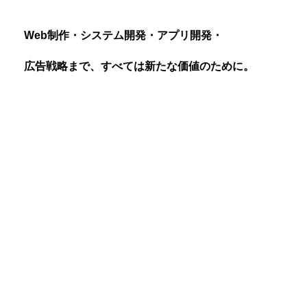
W
e
b
制
作
・
シ
ス
テ
ム
開
発
・
ア
プ
リ
開
発
・
広
告
戦
略
ま
で
、
す
べ
て
は
新
た
な
価
値
の
た
め
に
。