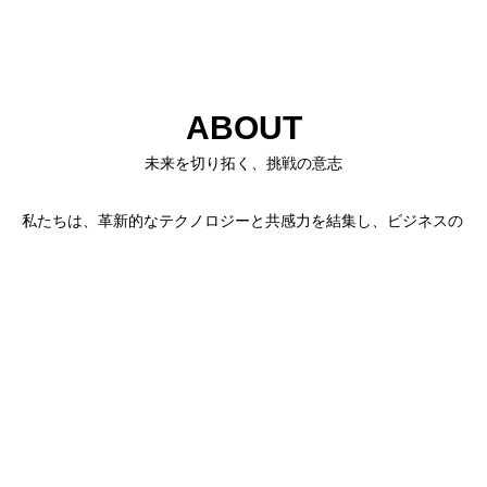
ABOUT
未来を切り拓く、挑戦の意志
私たちは、革新的なテクノロジーと共感力を結集し、ビジネスの
未来を広げるパートナーです。
戦略からシステム開発・デザイン・広告運用までサポートし、あ
なたの可能性を最大化します。
WEB