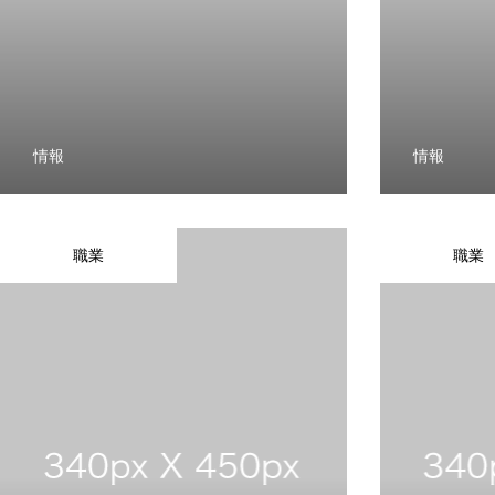
COMPANY
情報
情報
RECRUIT
職業
職業
CONTACT
TOP
BUSINESS
COMPANY